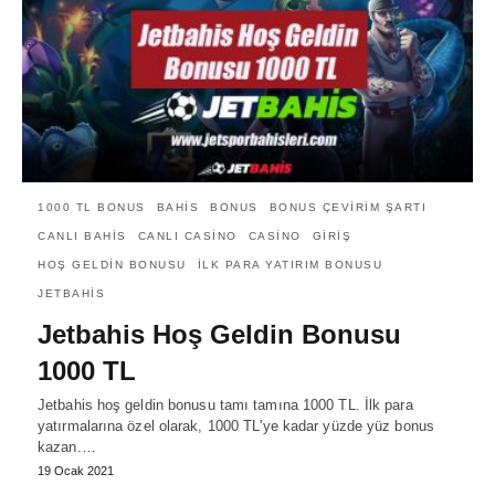
1000 TL BONUS
BAHIS
BONUS
BONUS ÇEVIRIM ŞARTI
CANLI BAHIS
CANLI CASINO
CASINO
GIRIŞ
HOŞ GELDIN BONUSU
İLK PARA YATIRIM BONUSU
JETBAHIS
Jetbahis Hoş Geldin Bonusu
1000 TL
Jetbahis hoş geldin bonusu tamı tamına 1000 TL. İlk para
yatırmalarına özel olarak, 1000 TL'ye kadar yüzde yüz bonus
kazan.…
19 Ocak 2021