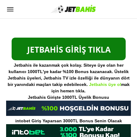
Jetbahis ile kazanmak çok kolay. Siteye üye olan her
kullanıcı 1000TL'ye kadar %100 Bonus kazanacak. Üstelik
Jetbahis üyeleri, Jetbahis TV izle özelliği ile dünyanın dört
bir yanındaki maçları takip edebilecek.
Jetbahis üye ol
mak
için hemen tıkla.
Jetbahis Girişte 1000TL Üyelik Bonusu
intobet Giriş Yaparsan 3000TL Bonus Senin Olacak