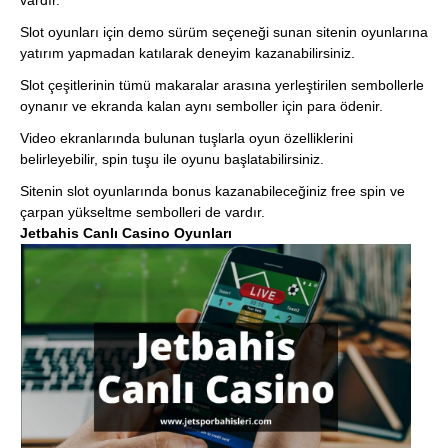
Slot oyunları için demo sürüm seçeneği sunan sitenin oyunlarına
yatırım yapmadan katılarak deneyim kazanabilirsiniz.
Slot çeşitlerinin tümü makaralar arasına yerleştirilen sembollerle
oynanır ve ekranda kalan aynı semboller için para ödenir.
Video ekranlarında bulunan tuşlarla oyun özelliklerini
belirleyebilir, spin tuşu ile oyunu başlatabilirsiniz.
Sitenin slot oyunlarında bonus kazanabileceğiniz free spin ve
çarpan yükseltme sembolleri de vardır.
Jetbahis Canlı Casino Oyunları