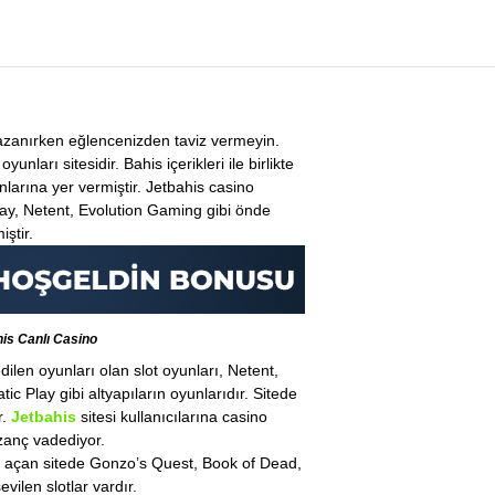
kazanırken eğlencenizden taviz vermeyin.
unları sitesidir. Bahis içerikleri ile birlikte
larına yer vermiştir. Jetbahis casino
lay, Netent, Evolution Gaming gibi önde
iştir.
is Canlı Casino
dilen oyunları olan slot oyunları, Netent,
c Play gibi altyapıların oyunlarıdır. Sitede
r.
Jetbahis
sitesi kullanıcılarına casino
zanç vadediyor.
lık açan sitede Gonzo’s Quest, Book of Dead,
ilen slotlar vardır.