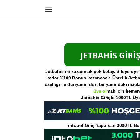
Jetbahis ile kazanmak çok kolay. Siteye üye 
kadar %100 Bonus kazanacak. Üstelik Jetbahi
özelliği ile dünyanın dört bir yanındaki maçl
üye ol
mak için hemen 
Jetbahis Girişte 1000TL Üy
intobet Giriş Yaparsan 3000TL B