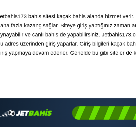
etbahis173 bahis sitesi kaçak bahis alanda hizmet verir.
aha fazla kazanç sağlar. Siteye giriş yaptığınız zaman a
ynayabilir ve canlı bahis de yapabilirsiniz. Jetbahis173
u adres üzerinden giriş yaparlar. Giriş bilgileri kaçak bah
iriş yapmaya devam ederler. Genelde bu gibi siteler de