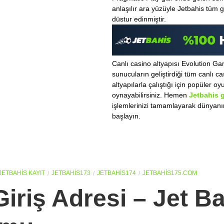
anlaşılır ara yüzüyle Jetbahis tüm 
düstur edinmiştir.
Canlı casino altyapısı Evolution Ga
sunucuların geliştirdiği tüm canlı c
altyapılarla çalıştığı için popüler o
oynayabilirsiniz. Hemen
Jetbahis g
işlemlerinizi tamamlayarak dünyan
başlayın.
JETBAHIS KAYIT
JETBAHIS173
JETBAHIS174
JETBAHIS175.COM
iriş Adresi – Jet Ba