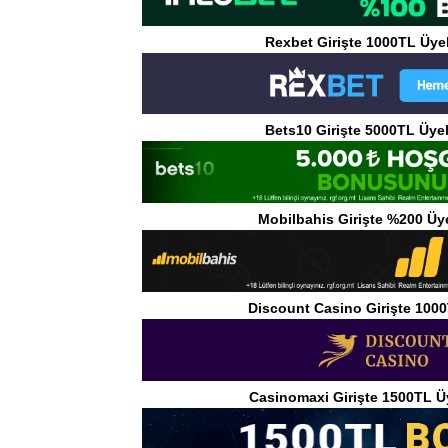
Rexbet Girişte 1000TL Üye
Bets10 Girişte 5000TL Üye
Mobilbahis Girişte %200 Üy
Discount Casino Girişte 1000
Casinomaxi Girişte 1500TL Ü