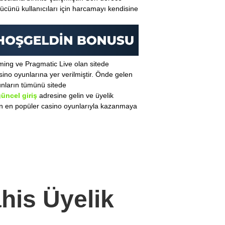
gücünü kullanıcıları için harcamayı kendisine
ming ve Pragmatic Live olan sitede
asino oyunlarına yer verilmiştir. Önde gelen
yunların tümünü sitede
üncel giriş
adresine gelin ve üyelik
ın en popüler casino oyunlarıyla kazanmaya
his Üyelik